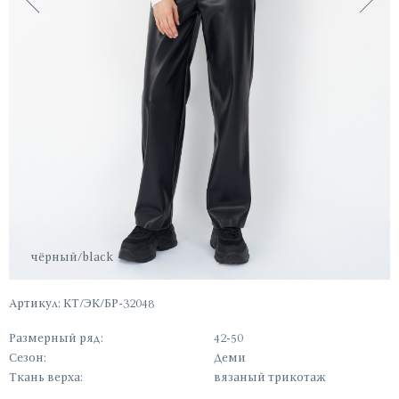
чёрный/black
Артикул: КТ/ЭК/БР-32048
Размерный ряд:
42-50
Сезон:
Деми
Ткань верха:
вязаный трикотаж