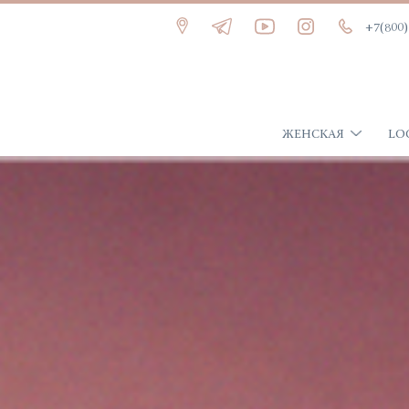
+7(800)
ЖЕНСКАЯ
LO