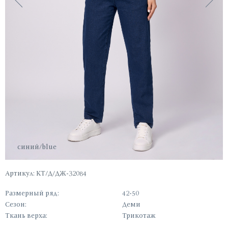
синий/blue
Артикул: КТ/Д/ДЖ-32084
Размерный ряд:
42-50
Сезон:
Деми
Ткань верха:
Трикотаж