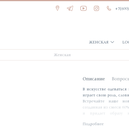
+7(800)
ЖЕНСКАЯ
LO
Женская
Описание
Вопрос
В искусстве одеваться
играет свою роль, слов
Встречайте наше нов
созданная из смеси 60
и придает образу н
подчеркивая фигуру, о
Подробнее
размеров 42-50. В это