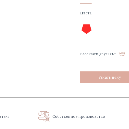
труктура из хлопка и нейлона создает
нец света и тени на городских улицах.
Цвета
:
Расскажи друзьям:
Узнать цену
итель
Собственное производство