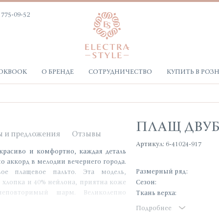
 775-09-52
OKBOOK
О БРЕНДЕ
СОТРУДНИЧЕСТВО
КУПИТЬ В РОЗ
ПЛАЩ ДВУ
ы и предложения
Отзывы
Артикул: 6-41024-917
 красиво и комфортно, каждая деталь
но аккорд в мелодии вечернего города.
Размерный ряд:
ое плащевое пальто. Эта модель,
% хлопка и 40% нейлона, приятна коже
Сезон:
еповторимый шарм. Великолепно
Ткань верха:
ни становятся идеальным выбором для
Подробнее
й коллекции каждая линия, каждый шов