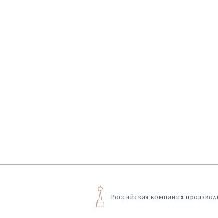
— часть характера, а с
игру текстур, словно та
Российская компания производ