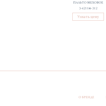
ТОП ЖЕНСКИЙ
ПАЛЬТО МЕХОВОЕ
С-52078-ТП
3-4211м-312
Узнать цену
Узнать цену
О БРЕНДЕ