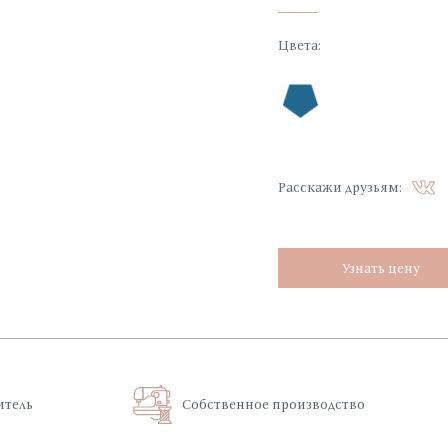
чно сочетаются с образом модной
ена запатентованной мембраной WARM
Цвета
:
 надежную защиту в холодный период.
Расскажи друзьям:
Узнать цену
итель
Собственное производство