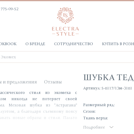
 775-09-52
OKBOOK
О БРЕНДЕ
СОТРУДНИЧЕСТВО
КУПИТЬ В РОЗ
Экомех
ШУБКА ТЕ
ы и предложения
Отзывы
Артикул: 5-8117/13м-3181
ассического стиля из экомеха с
ком никогда не потеряет своей
Размерный ряд:
а. Меховая шубка из "Астрагана"
уэтом, а благодаря съемному поясу
Сезон:
авать новые образы и стили. Пальто
Ткань верха:
 на пуговицы и петли. Рукава шубы из
Подробнее
атистые на ощупь. Карманы прорезные