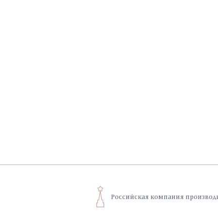
с листочкой гармони
шубки. Экошуба утепл
PRO, что обеспечивает
Российская компания производ