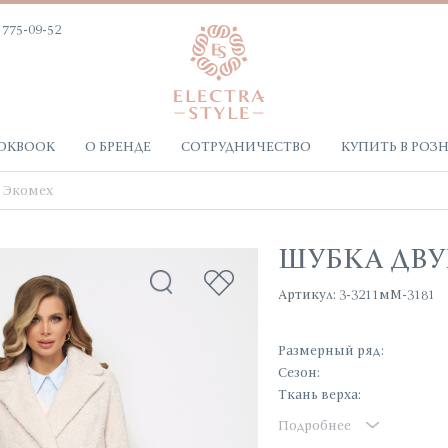
 775-09-52
OKBOOK
О БРЕНДЕ
СОТРУДНИЧЕСТВО
КУПИТЬ В РОЗ
Экомех
ШУБКА ДВ
Артикул: 3-3211мМ-3181
Размерный ряд:
Сезон:
Ткань верха:
Подробнее