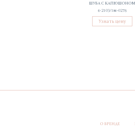
ЖАКЕТ ЛЬНЯНОЙ
ШУБА С КАПЮШОНО
КЛ-7735-ИЛ23
4-2103/1м-0278
Узнать цену
Узнать цену
О БРЕНДЕ