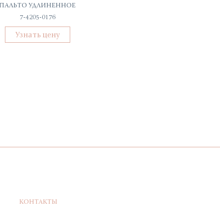
ПАЛЬТО УДЛИНЕННОЕ
ДЖИНСЫ SKINNY
7-4205-0176
КТ/Д/ДЖ-31018
Узнать цену
Узнать цену
КОНТАКТЫ