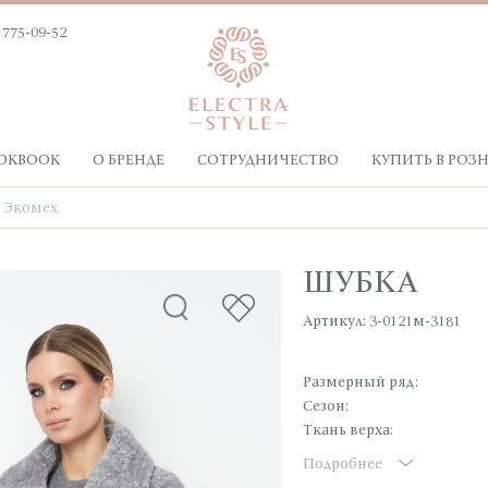
 775-09-52
OKBOOK
О БРЕНДЕ
СОТРУДНИЧЕСТВО
КУПИТЬ В РОЗ
Экомех
ШУБКА
Артикул: 3-0121м-3181
Размерный ряд:
Сезон:
Ткань верха:
Подробнее