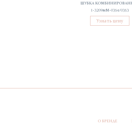
ДЖИНСЫ SKINNY
ШУБКА КОМБИНИРОВАН
КТ/Д/ДЖ-31018
1-3209мМ-0354/0353
Узнать цену
Узнать цену
О БРЕНДЕ