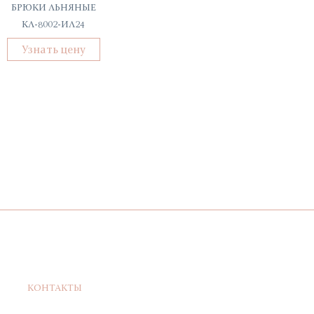
БРЮКИ ЛЬНЯНЫЕ
ДУБЛЁНКА УКОРОЧЕНН
КЛ-8002-ИЛ24
2Д-63000-960
Узнать цену
Узнать цену
КОНТАКТЫ