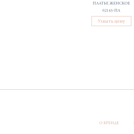
УБЛЁНКА УКОРОЧЕННАЯ
ПЛАТЬЕ ЖЕНСКОЕ
2Д-63000-960
62145-ПЛ
Узнать цену
Узнать цену
О БРЕНДЕ