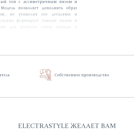
ный топ с ассиметричным низом и
 Модель позволяет дополнить образ
ом, не утяжеляя его деталями и
изуально формирует тонкую талию и
одит для делового стиля одежды и
.
итель
Собственное производство
ELECTRASTYLE ЖЕЛАЕТ ВАМ