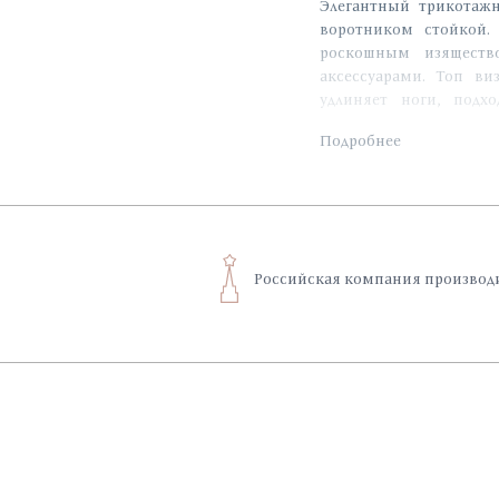
Элегантный трикотаж
воротником стойкой.
роскошным изяществ
аксессуарами. Топ в
удлиняет ноги, подх
свободного стиля Casual
Подробнее
Российская компания производ